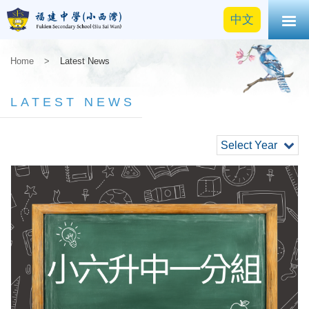
中文
Home
>
Latest News
LATEST NEWS
Select Year
詳情