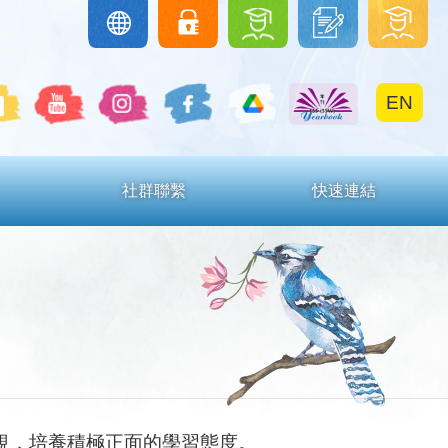
圖
下
學
Google
eClass
Classroom
書
載
生
館
區
區
EN
社群聯繫
快速連結
規，培養積極正面的學習態度。