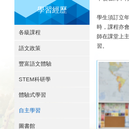
學習經歷
學生須訂立
時，課程亦
各級課程
師在課堂上
習。
語文政策
豐富語文體驗
STEM科研學
體驗式學習
自主學習
圖書館