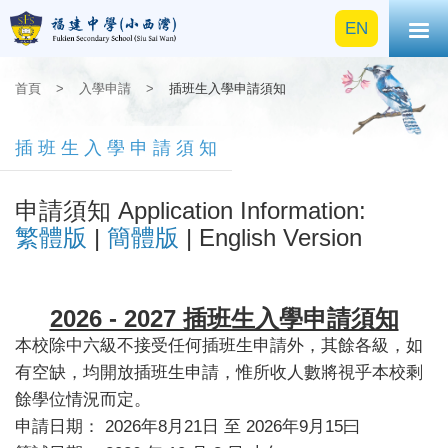
EN
首頁
>
入學申請
>
插班生入學申請須知
插班生入學申請須知
申請
須
知 Application Information:
繁體版
|
簡體版
| English Version
2026 - 2027 插班生入學申請須知
本校除中六級不接受任何插班生申請外，其餘各級，如
有空缺，均開放插班生申請，惟所收人數將視乎本校剩
餘學位情況而定。
申請日期： 2026年8月21日 至 2026年9月15曰