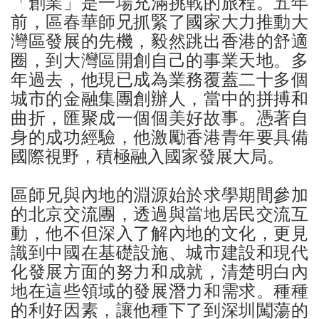
「創業」是一場充滿挑戰的旅程。五年
前，區春華師兄抓緊了國家大力推動大
灣區發展的先機，毅然跳出香港的舒適
圈，到大灣區開創自己的事業天地。多
年過去，他現已成為業務覆蓋二十多個
城市的金融集團創辦人，當中的拼搏和
曲折，匯聚成一個個美好故事。憑著自
身的成功經驗，他激勵香港青年要具備
國際視野，積極融入國家發展大局。
區師兄與內地的淵源始於求學期間參加
的北京交流團，透過與當地居民交流互
動，他不但深入了解內地的文化，更見
識到中國在基礎設施、城市建設和現代
化發展方面的努力和成就，清楚明白內
地在這些領域的發展潛力和需求。種種
的利好因素，讓他種下了到深圳闖蕩的