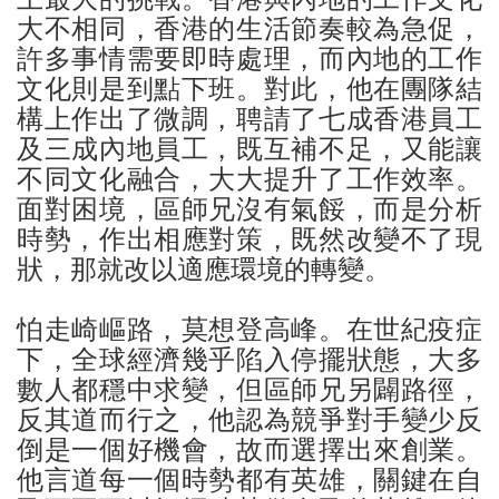
大不相同，香港的生活節奏較為急促，
許多事情需要即時處理，而內地的工作
文化則是到點下班。對此，他在團隊結
構上作出了微調，聘請了七成香港員工
及三成內地員工，既互補不足，又能讓
不同文化融合，大大提升了工作效率。
面對困境，區師兄沒有氣餒，而是分析
時勢，作出相應對策，既然改變不了現
狀，那就改以適應環境的轉變。
怕走崎嶇路，莫想登高峰。在世紀疫症
下，全球經濟幾乎陷入停擺狀態，大多
數人都穩中求變，但區師兄另闢路徑，
反其道而行之，他認為競爭對手變少反
倒是一個好機會，故而選擇出來創業。
他言道每一個時勢都有英雄，關鍵在自