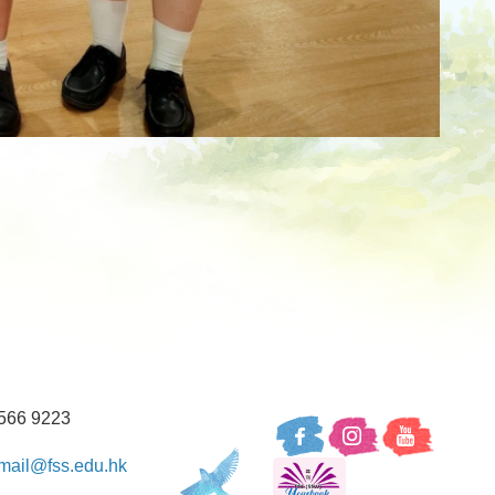
66 9223
mail@fss.edu.hk