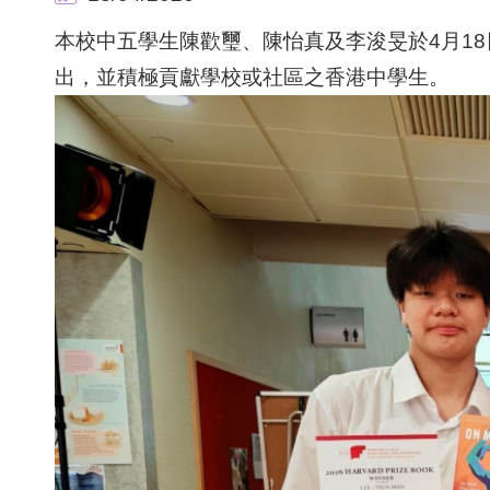
本校中五學生陳歡璽、陳怡真及李浚旻於4月1
出，並積極貢獻學校或社區之香港中學生。