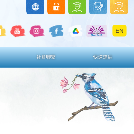
圖
下
學
Google
eClass
Classroom
書
載
生
館
區
區
EN
社群聯繫
快速連結