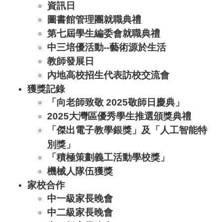
資訊日
圖書館管理團就職典禮
第七屆學生編委會就職典禮
中三培優活動--藝術源於生活
教師發展日
內地高校招生代表訪校交流會
獲獎記錄
「向老師致敬 2025敬師日慶典」
2025大灣區優秀學生推選頒獎典禮
「傑出電子教學銀獎」及「人工智能特
別獎」
「積極策劃義工活動學校獎」
機械人隊伍獲獎
家校合作
中一級家長晚會
中二級家長晚會