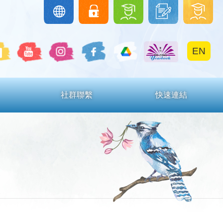
圖
下
學
Google
eClass
Classroom
書
載
生
館
區
區
EN
社群聯繫
快速連結