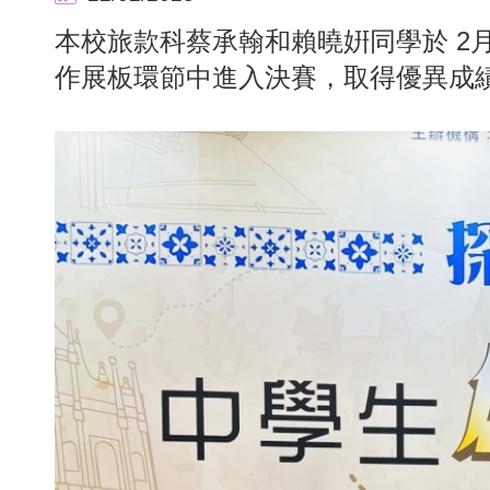
本校旅款科蔡承翰和賴曉姸同學於 2
作展板環節中進入決賽，取得優異成績