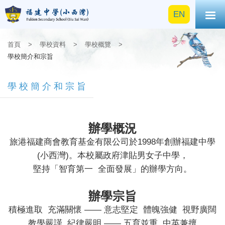
EN
首頁
>
學校資料
>
學校概覽
>
學校簡介和宗旨
學校簡介和宗旨
辦學概況
旅港福建商會教育基金有限公司於1998年創辦福建中學
(小西灣)。本校屬政府津貼男女子中學，
堅持「智育第一 全面發展」的辦學方向。
辦學宗旨
積極進取
充滿關懷 —— 意志堅定 體魄強健 視野廣闊
教學嚴謹 紀律嚴明 —— 五育並重 中英兼擅