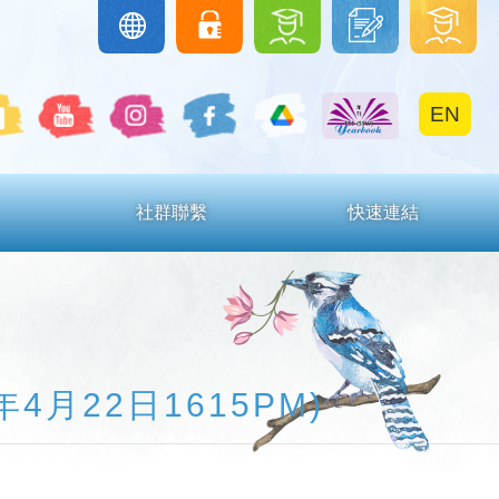
圖
下
學
Google
eClass
Classroom
書
載
生
館
區
區
EN
社群聯繫
快速連結
4月22日1615PM)