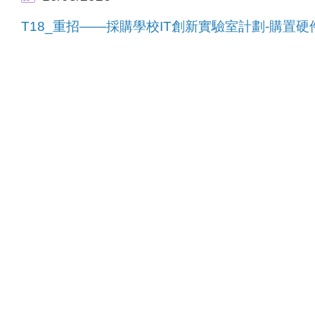
T18_重招——採購學校IT創新實驗室計劃-購置硬件及