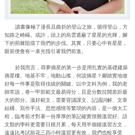
讀書像極了漫長且曲折的登山之旅，循徑登山，方
知路之崎嶇。或許，頭上的烏雲遮蔽了星星的光輝，腳
下的荊棘阻擋了我們的步伐。其實，只要心中有星星，
眼前便會有一束光指引著我們前進。
於我而言，尋夢摘星的第一步是用扎實的基礎建築
摘星樓。地基不牢，地動山搖，何談摘星？腳踏實地做
好每一件事是取得佳績的關鍵。以中文科为例，我的老
師常說，卷一甲部範文最易得分，且是分数拉開差距最
大的部分。溫好範文，需要背誦課文、記誦詞解、文章
結構、寫作手法、思想感情等繁琐的內容，是一個大工
程，臨考前才對著一份厚厚的筆記確實很難溫習好。語
文類的學科更需要日積月累，每天用半個鐘溫習古文，
遠遠比考試前花三四小時溫習更有效，我們也較享受