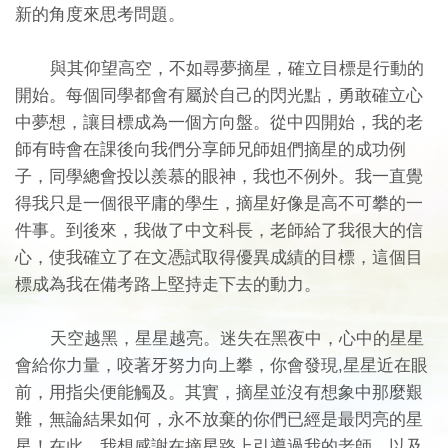
新的角度來思考問題。
與其仰望高空，不如尋夢摘星，確立目標是行動的
開始。每個同學都會有屬於自己的閃光點，勇敢確立心
中夢想，讓目標成為一個方向盤。從中四開始，我的老
師有時會在課後向我們分享師兄師姐們摘星的成功例
子，同學總會投以羨慕的眼神，我也不例外。我一直覺
得我只是一個很平庸的學生，摘星好像是高不可攀的一
件事。到後來，我做了中文科長，老師給了我很大的信
心，使我確立了在文憑試取得優異成績的目標，這個目
標成為我在備考路上堅持走下去的動力。
天空越黑，星星越亮。迷失在黑夜中，心中的星星
會給你力量，咬著牙努力向上攀，你會發現,星星近在眼
前，用指尖便能觸及。其實，摘星並沒有想象中那麼艱
難，無論結果如何，永不放棄的你們已經是最閃亮的星
星！在此，我想感謝在摘星路上引導過我的老師，以及