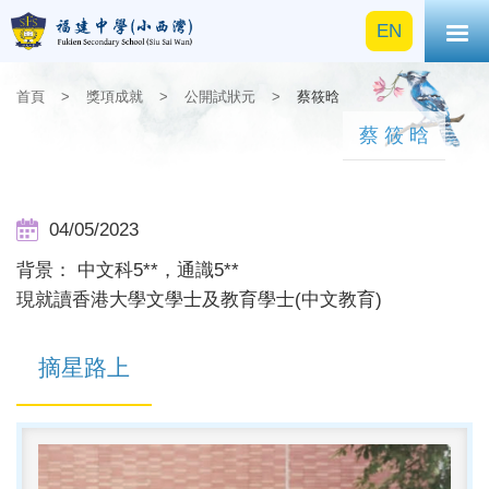
EN
首頁
>
獎項成就
>
公開試狀元
>
蔡筱晗
蔡筱晗
04/05/2023
背景： 中文科5**，通識5**
現就讀香港大學文學士及教育學士(中文教育)
摘星路上