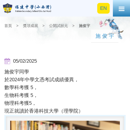
EN
首頁
>
獎項成就
>
公開試狀元
>
施俊宇
施俊宇
05/02/2025
施俊宇同學
於2024年中學文憑考試成績優異，
數學科考獲 5，
生物科考獲 5，
物理科考獲5，
現正就讀於香港科技大學（理學院）