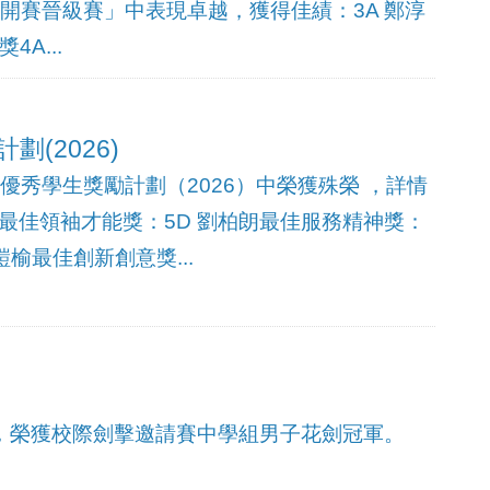
公開賽晉級賽」中表現卓越，獲得佳績：3A 鄭淳
4A...
(2026)
優秀學生獎勵計劃（2026）中榮獲殊榮 ，詳情
嵐最佳領袖才能獎：5D 劉柏朗最佳服務精神獎：
鎧榆最佳創新創意獎...
日，榮獲校際劍擊邀請賽中學組男子花劍冠軍。