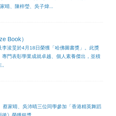
家晴、陳梓瑩、吳子煒...
ze Book）
李浚旻於4月18日榮獲「哈佛圖書獎」。此獎
，專門表彰學業成就卓越、個人素養傑出，並積
生。
格、蔡家晴、吳沛晴三位同學參加「香港精英舞蹈
雨後》榮獲銀獎。