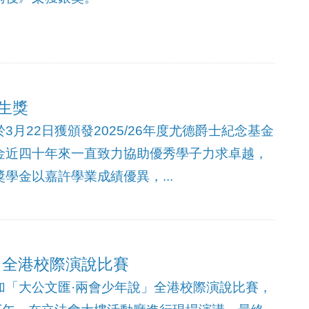
生獎
月22日獲頒發2025/26年度尤德爵士紀念基金
金近四十年來一直致力協助優秀學子力求卓越，
學金以嘉許學業成績優異，...
」全港校際演說比賽
加「大公文匯·兩會少年說」全港校際演說比賽，