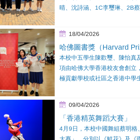
晴、沈詩涵、1C李璽琳、2B蔡
18/04/2026
哈佛圖書獎（Harvard Pri
本校中五學生陳歡璽、陳怡真及
項由哈佛大學香港校友會創立
極貢獻學校或社區之香港中學
09/04/2026
「香港精英舞蹈大賽」
4月9日，本校中國舞組蔡明
大賽」，分別以《鮮花》及《