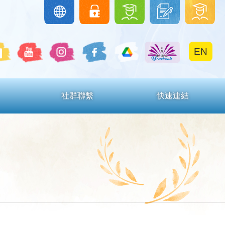
圖
下
學
Google
eClass
Classroom
書
載
生
館
區
區
EN
社群聯繫
快速連結