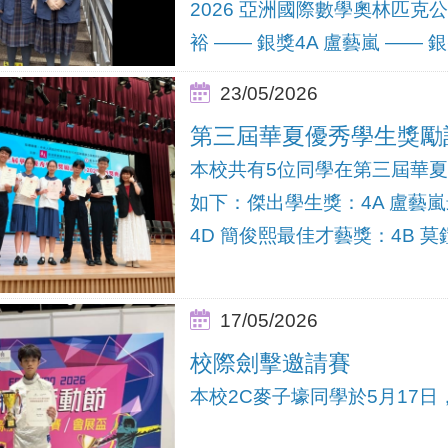
2026 亞洲國際數學奧林匹克
裕 —— 銀獎4A 盧藝嵐 —— 銀獎
23/05/2026
第三屆華夏優秀學生獎勵計劃
本校共有5位同學在第三屆華夏
如下：傑出學生獎：4A 盧藝
4D 簡俊熙最佳才藝獎：4B 莫
17/05/2026
校際劍擊邀請賽
本校2C麥子壕同學於5月17