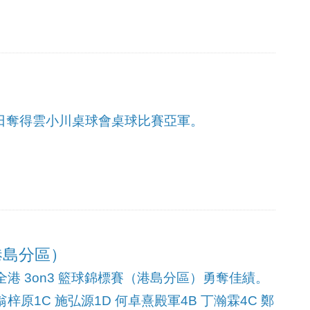
0日奪得雲小川桌球會桌球比賽亞軍。
(港島分區）
港 3on3 籃球錦標賽（港島分區）勇奪佳績。
翁梓原1C 施弘源1D 何卓熹殿軍4B 丁瀚霖4C 鄭