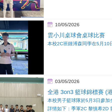
10/05/2026
雲小川桌球會桌球比賽
本校2C班鍾溥森同學在5月1
03/05/2026
全港 3on3 籃球錦標賽 
本校男子籃球隊於5月3日參加全
詳情如下：季軍2C 黎慎希2D 