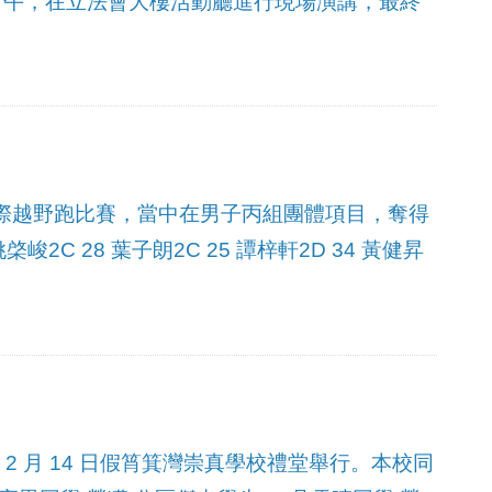
下午，在立法會大樓活動廳進行現場演講，最終
校際越野跑比賽，當中在男子丙組團體項目，奪得
峻2C 28 葉子朗2C 25 譚梓軒2D 34 黃健昇
 2 月 14 日假筲箕灣崇真學校禮堂舉行。本校同