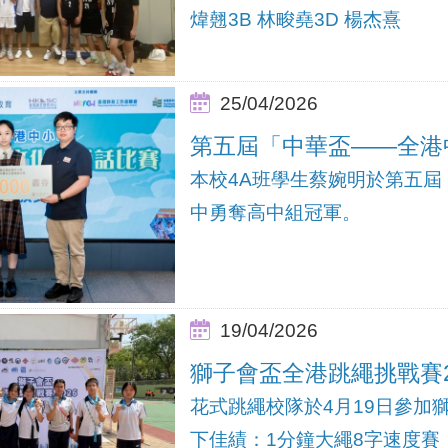
煒翹3B 林畯堯3D 楊杰熹
25/04/2026
第五屆「中華盃——全港
本校4A班學生蔡婉明於第五
中勇奪高中組冠軍。
19/04/2026
獅子會盃全港跳繩挑戰賽2
花式跳繩校隊於4月19日參加獅
下佳績：1分鐘大繩8字速度賽