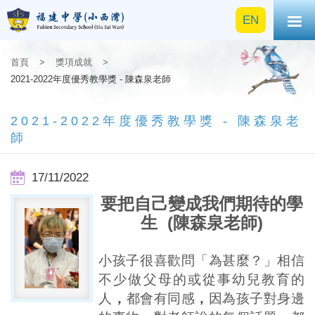
EN
首頁
>
獎項成就
>
2021-2022年度優秀教學獎 - 陳森泉老師
2021-2022年度優秀教學獎 - 陳森泉老
師
17/11/2022
要把自己變成我們期待的學
生 (
陳森泉老師)
小孩子很喜歡問「為甚麼？」相信
不少做父母的或從事幼兒教育的
人
，
都會有同感
，
因為孩子對身邊