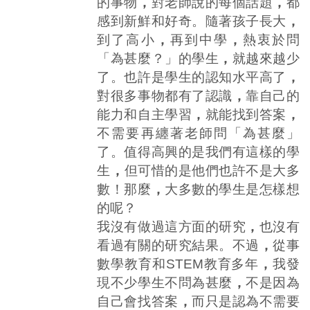
的事物
，
對老師說的每個話題
，
都
感到新鮮和好奇。隨著孩子長大
，
到了高小
，
再到中學
，
熱衷於問
「為甚麼？」的學生
，
就越來越少
了。也許是學生的認知水平高了
，
對很多事物都有了認識
，
靠自己的
能力和自主學習
，
就能找到答案
，
不需要再纏著老師問「為甚麼」
了。值得高興的是我們有這樣的學
生
，
但可惜的是他們也許不是大多
數！那麼
，
大多數的學生是怎樣想
的呢？
我沒有做過這方面的研究
，
也沒有
看過有關的研究結果。不過
，
從事
數學教育和STEM教育多年
，
我發
現不少學生不問為甚麼
，
不是因為
自己會找答案
，
而只是認為不需要