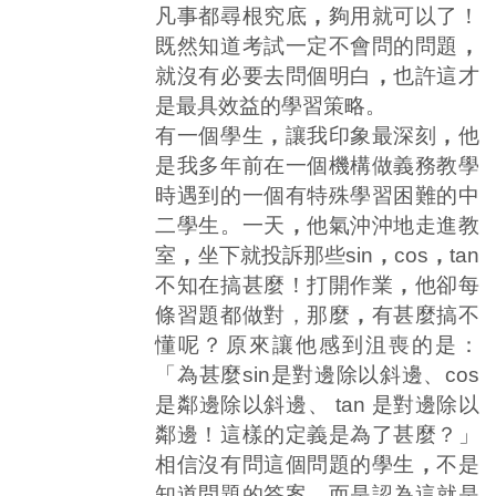
凡事都尋根究底
，
夠用就可以了！
既然知道考試一定不會問的問題
，
就沒有必要去問個明白
，
也許這才
是最具效益的學習策略。
有一個學生
，
讓我印象最深刻
，
他
是我多年前在一個機構做義務教學
時遇到的一個有特殊學習困難的中
二學生。一天
，
他氣沖沖地走進教
室
，
坐下就投訴那些sin
，
cos
，
tan
不知在搞甚麼！打開作業
，
他卻每
條習題都做對，那麼
，
有甚麼搞不
懂呢？原來讓他感到沮喪的是：
「為甚麼sin是對邊除以斜邊、cos
是鄰邊除以斜邊、 tan 是對邊除以
鄰邊！這樣的定義是為了甚麼？」
相信沒有問這個問題的學生
，
不是
知道問題的答案
，
而是認為這就是