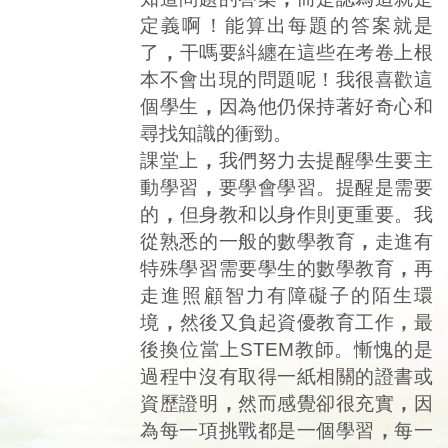
定義啊！能算出每題的答案就是
了
，
干嗎要紏纏在這些在考卷上根
本不會出現的問題呢！我很喜歡這
個學生
，
因為他仍保持著好奇心和
尋找知識的衝勁。
課堂上
，
我們努力去提醒學生要主
動學習
，
要學會學習。提醒是需要
的
，
但身教和以身作則更重要。我
從熟悉的一般的數學教育
，
走進有
特殊學習需要學生的數學教育
，
再
走進照顧智力有障礙子的陌生環
境
，
然後又負起資優教育工作
，
最
後換位當上STEM教師。慚愧的是
過程中沒有取得一紙相關的證書或
資歷證明
，
然而感覺卻很充實
，
因
為每一項挑戰都是一個學習
，
每一