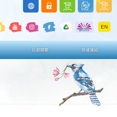
圖
下
學
Google
eClass
Classroom
書
載
生
館
區
區
EN
社群聯繫
快速連結