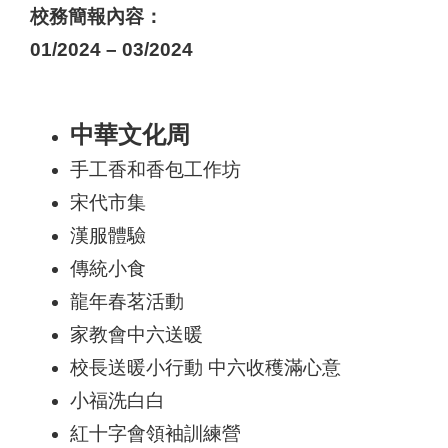
校務簡報內容：
01/2024 – 03/2024
中華文化周
手工香和香包工作坊
宋代市集
漢服體驗
傳統小食
龍年春茗活動
家教會中六送暖
校長送暖小行動 中六收穫滿心意
小福洗白白
紅十字會領袖訓練營