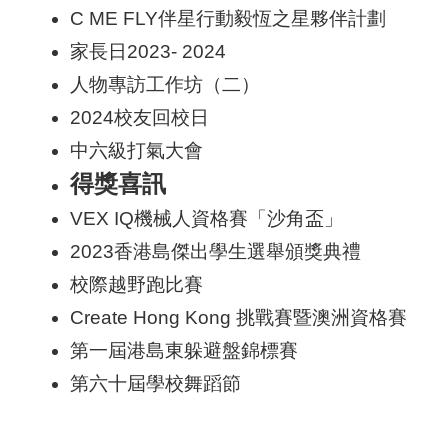
C ME FLY伴星行動毅恆之星夥伴計劃
家長日2023- 2024
人物專訪工作坊（二）
2024校友回校日
中六級打氣大會
得獎喜訊
VEX IQ機械人資格賽「沙角盃」
2023香港島傑出學生選舉頒獎典禮
校際越野跑比賽
Create Hong Kong 挑戰賽暨澳洲資格賽
第一屆港島東躲避盤錦標賽
第六十屆學校舞蹈節