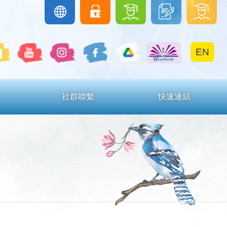
圖
下
學
Google
eClass
Classroom
書
載
生
館
區
區
EN
社群聯繫
快速連結